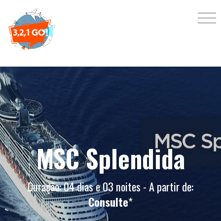
MSC Splendida
Duração: 04 dias e 03 noites - A partir de:
Consulte
*