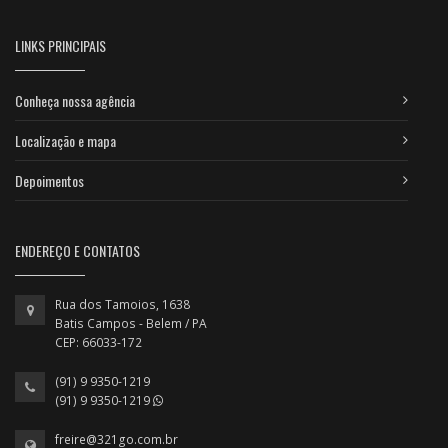
LINKS PRINCIPAIS
Conheça nossa agência
Localização e mapa
Depoimentos
ENDEREÇO E CONTATOS
Rua dos Tamoios, 1638
Batis Campos - Belem / PA
CEP: 66033-172
(91) 9 9350-1219
(91) 9 9350-1219
freire@321go.com.br