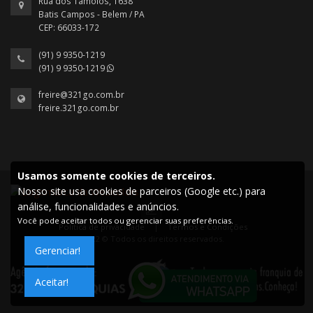
Rua dos Tamoios, 1638
Batis Campos - Belem / PA
CEP: 66033-172
(91) 9 9350-1219
(91) 9 9350-1219
freire@321go.com.br
freire.321go.com.br
Usamos somente cookies de terceiros.
Nosso site usa cookies de parceiros (Google etc.) para
análise, funcionalidades e anúncios.
Você pode aceitar todos ou gerenciar suas preferências.
Política de privacidade
|
Termos e Condições
2022 © Todos os direitos reservados.
Gerenciar!
Aceitar!