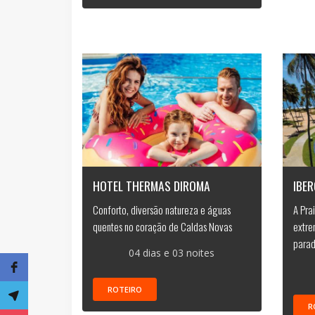
HOTEL THERMAS DIROMA
IBER
Conforto, diversão natureza e águas
A Pra
quentes no coração de Caldas Novas
extre
parad
04 dias e 03 noites
ROTEIRO
R