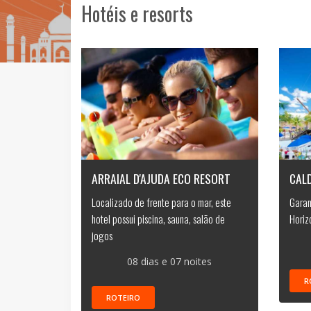
Hotéis e resorts
ARRAIAL D'AJUDA ECO RESORT
CAL
Localizado de frente para o mar, este
Garan
hotel possui piscina, sauna, salão de
Horiz
jogos
08 dias e 07 noites
R
ROTEIRO