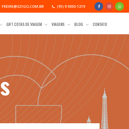
FREIRE@321GO.COM.BR
(91) 9 9350-1219
GIFT COTAS DE VIAGEM
VIAGENS
BLOG
CONTATO
ts