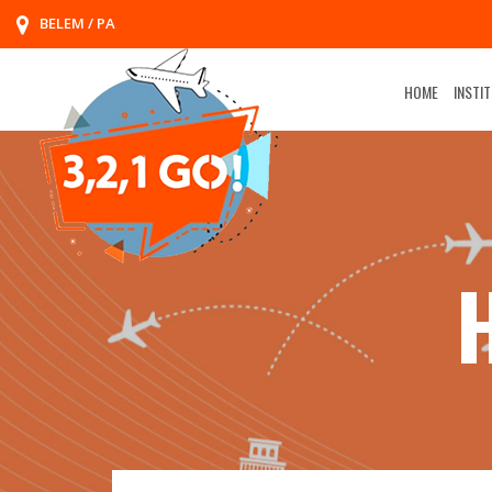
BELEM / PA
HOME
INSTI
H