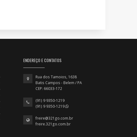
ENDEREÇO E CONTATOS
Rua dos Tamoios, 1638
Batis Campos - Belem / PA
CEP: 66033-172
(91) 9 9350-1219
(91) 9 9350-1219
freire@321go.com.br
freire.321go.com.br