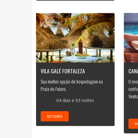
VILA GALÉ FORTALEZA
CAN
Sua melhor opção de hospedagem na
O res
Praia do Futuro.
confo
Venh
04 dias e 03 noites
ROTEIRO
R