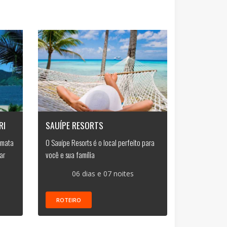
RI
SAUÍPE RESORTS
 mata
O Sauípe Resorts é o local perfeito para
ar
você e sua família
06 dias e 07 noites
ROTEIRO