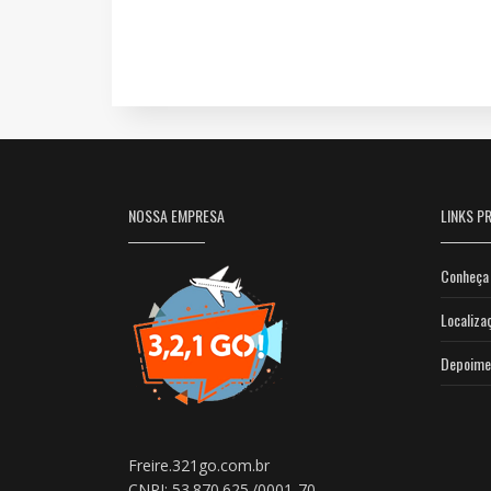
NOSSA EMPRESA
LINKS PR
Conheça 
Localiza
Depoime
Freire.321go.com.br
CNPJ: 53.870.625./0001-70