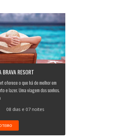
A BRAVA RESORT
ort oferece o que há de melhor em
rto e lazer. Uma viagem dos sonhos.
a
08 dias e 07 noites
OTEIRO