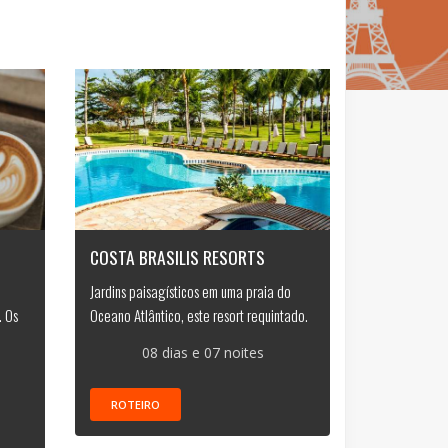
COSTA BRASILIS RESORTS
Jardins paisagísticos em uma praia do
. Os
Oceano Atlântico, este resort requintado.
08 dias e 07 noites
ROTEIRO