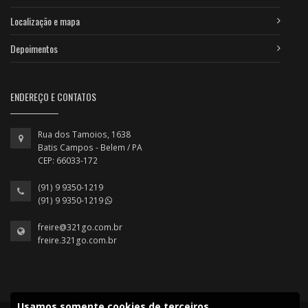
Localização e mapa
Depoimentos
ENDEREÇO E CONTATOS
Rua dos Tamoios, 1638
Batis Campos - Belem / PA
CEP: 66033-172
(91) 9 9350-1219
(91) 9 9350-1219
freire@321go.com.br
freire.321go.com.br
Usamos somente cookies de terceiros.