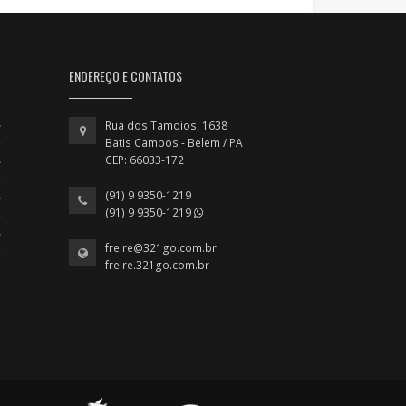
ENDEREÇO E CONTATOS
Rua dos Tamoios, 1638
Batis Campos - Belem / PA
CEP: 66033-172
(91) 9 9350-1219
(91) 9 9350-1219
freire@321go.com.br
freire.321go.com.br