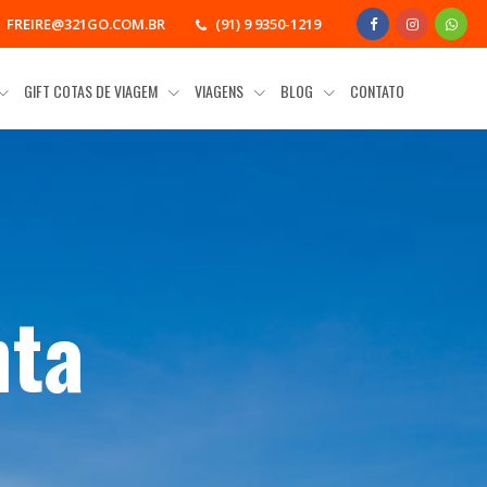
FREIRE@321GO.COM.BR
(91) 9 9350-1219
GIFT COTAS DE VIAGEM
VIAGENS
BLOG
CONTATO
nta