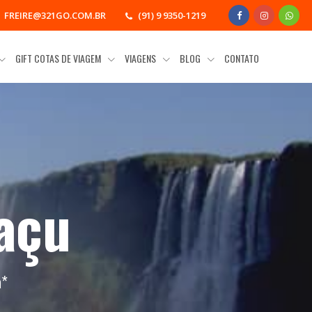
FREIRE@321GO.COM.BR
(91) 9 9350-1219
GIFT COTAS DE VIAGEM
VIAGENS
BLOG
CONTATO
açu
a
*