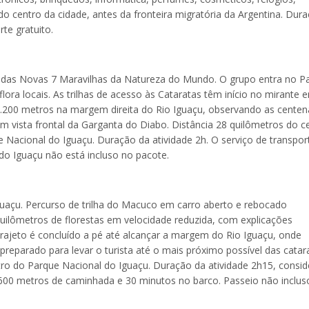
do centro da cidade, antes da fronteira migratória da Argentina. Dur
te gratuito.
uma das Novas 7 Maravilhas da Natureza do Mundo. O grupo entra no P
lora locais. As trilhas de acesso às Cataratas têm início no mirante 
1.200 metros na margem direita do Rio Iguaçu, observando as centen
em vista frontal da Garganta do Diabo. Distância 28 quilômetros do c
ue Nacional do Iguaçu. Duração da atividade 2h. O serviço de transpor
do Iguaçu não está incluso no pacote.
guaçu. Percurso de trilha do Macuco em carro aberto e rebocado
uilômetros de florestas em velocidade reduzida, com explicações
 trajeto é concluído a pé até alcançar a margem do Rio Iguaçu, onde
eparado para levar o turista até o mais próximo possível das catara
tro do Parque Nacional do Iguaçu. Duração da atividade 2h15, consi
 600 metros de caminhada e 30 minutos no barco. Passeio não inclus