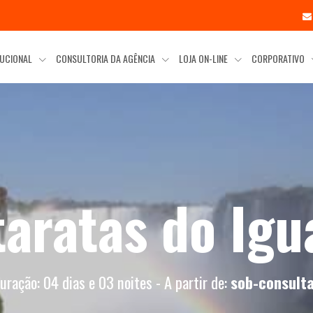
TUCIONAL
CONSULTORIA DA AGÊNCIA
LOJA ON-LINE
CORPORATIVO
taratas do Igu
uração: 04 dias e 03 noites - A partir de:
sob-consult