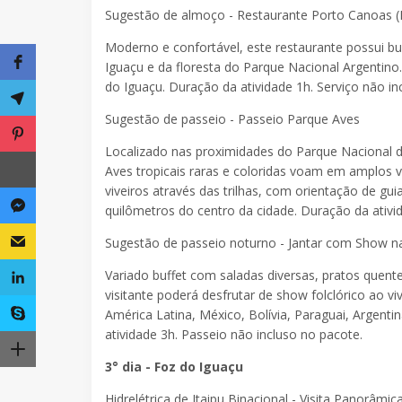
Sugestão de almoço - Restaurante Porto Canoas (
Moderno e confortável, este restaurante possui buff
Iguaçu e da floresta do Parque Nacional Argentino
do Iguaçu. Duração da atividade 1h. Serviço não in
Sugestão de passeio - Passeio Parque Aves
Localizado nas proximidades do Parque Nacional do
Aves tropicais raras e coloridas voam em amplos vi
viveiros através das trilhas, com orientação de gu
quilômetros do centro da cidade. Duração da ativi
Sugestão de passeio noturno - Jantar com Show na
Variado buffet com saladas diversas, pratos quente
visitante poderá desfrutar de show folclórico ao 
América Latina, México, Bolívia, Paraguai, Argenti
atividade 3h. Passeio não incluso no pacote.
3° dia - Foz do Iguaçu
Hidrelétrica de Itaipu Binacional - Visita Panorâmic