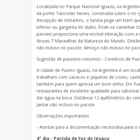
Localizada no Parque Nacional Iguazú, na Argentin
da ponte Tancredo Neves, construída sobre o rio I
Recepção de Visitantes, o turista pega um trem qu
inferior ou garganta do diabo. Pode-se caminhar 
passeio proporciona uma incrível interação com a
Novas 7 Maravilhas da Natureza do Mundo. Distânc
não incluso no pacote. Almoço não incluso no pac
Sugestão de passeios noturnos - Comércio de Puer
A cidade de Puerto Iguazú, na Argentina é um local
trabalham com casacos e jaquetas de couro, cashme
também para quem aprecia um bom vinho. Em Puert
restaurantes de excelente qualidade para saborear 
dar água na boca. Distância 12 quilômetros do cent
Jantar não incluso no pacote.
Observações importantes
- Atentar para a documentação necessária para o 
4° dia - Partida de Foz do Iguaçu