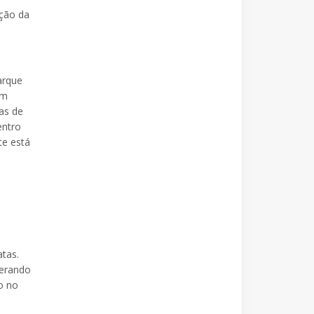
ação da
arque
em
as de
entro
te está
tas.
derando
o no