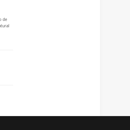
o de
tural