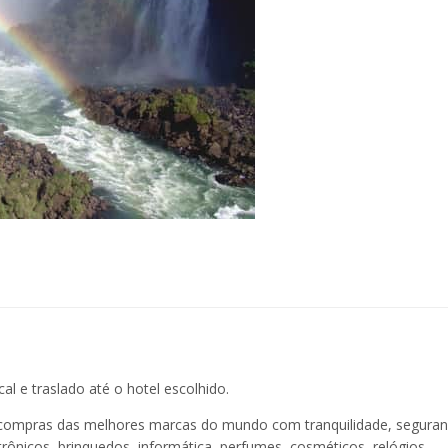
l e traslado até o hotel escolhido.
e compras das melhores marcas do mundo com tranquilidade, seguran
ônicos, brinquedos, informática, perfumes, cosméticos, relógios,