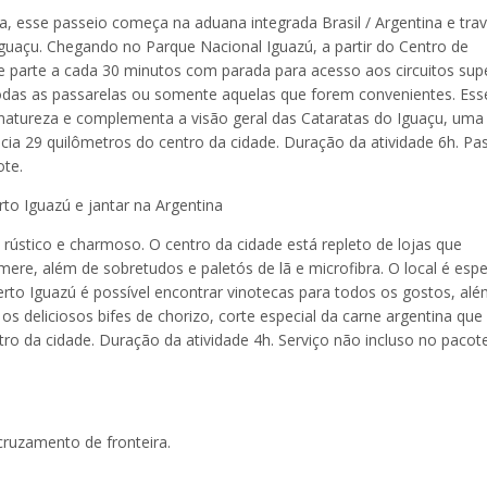
a, esse passeio começa na aduana integrada Brasil / Argentina e trav
guaçu. Chegando no Parque Nacional Iguazú, a partir do Centro de
e parte a cada 30 minutos com parada para acesso aos circuitos supe
todas as passarelas ou somente aquelas que forem convenientes. Ess
 natureza e complementa a visão geral das Cataratas do Iguaçu, uma
ia 29 quilômetros do centro da cidade. Duração da atividade 6h. Pa
ote.
to Iguazú e jantar na Argentina
 rústico e charmoso. O centro da cidade está repleto de lojas que
re, além de sobretudos e paletós de lã e microfibra. O local é espe
o Iguazú é possível encontrar vinotecas para todos os gostos, alé
os deliciosos bifes de chorizo, corte especial da carne argentina que
ro da cidade. Duração da atividade 4h. Serviço não incluso no pacote
cruzamento de fronteira.