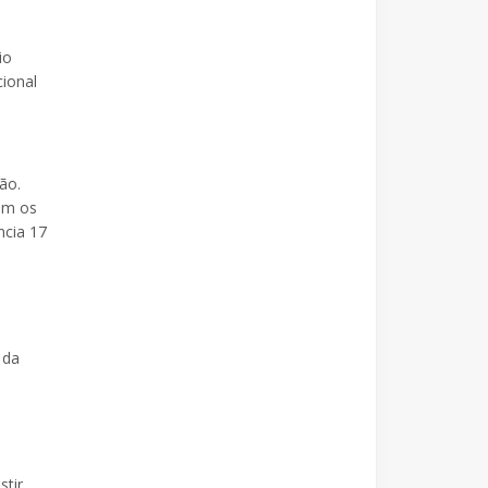
io
cional
ão.
rem os
ncia 17
 da
stir