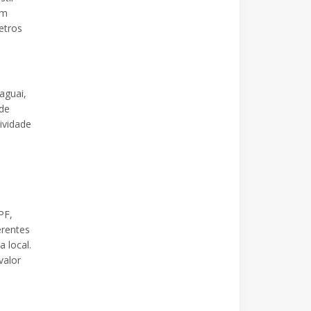
Em
etros
aguai,
 de
ividade
PF,
erentes
 local.
valor