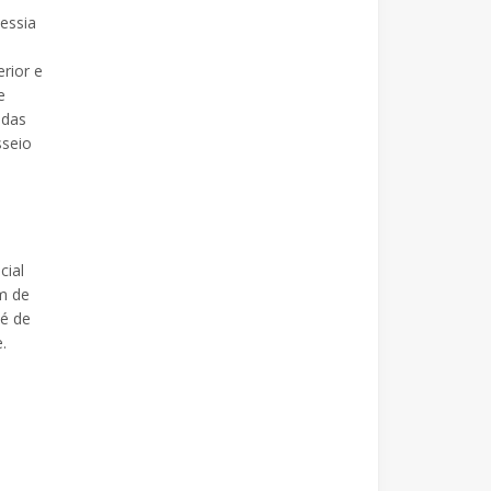
essia
rior e
e
 das
sseio
cial
m de
 é de
.