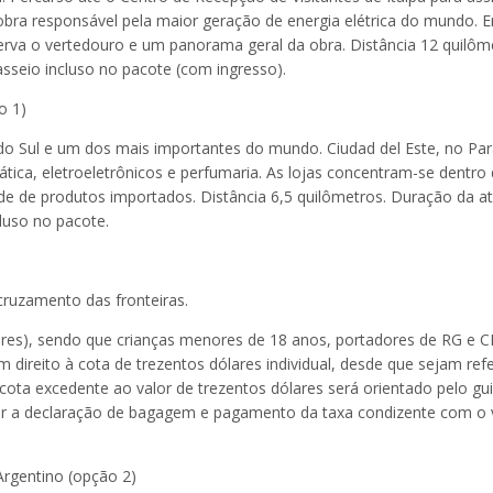
 obra responsável pela maior geração de energia elétrica do mundo. 
bserva o vertedouro e um panorama geral da obra. Distância 12 quilôm
asseio incluso no pacote (com ingresso).
o 1)
do Sul e um dos mais importantes do mundo. Ciudad del Este, no Par
tica, eletroeletrônicos e perfumaria. As lojas concentram-se dentro
 de produtos importados. Distância 6,5 quilômetros. Duração da at
luso no pacote.
cruzamento das fronteiras.
ares), sendo que crianças menores de 18 anos, portadores de RG e C
ireito à cota de trezentos dólares individual, desde que sejam ref
ota excedente ao valor de trezentos dólares será orientado pelo guia
zar a declaração de bagagem e pagamento da taxa condizente com o 
Argentino (opção 2)