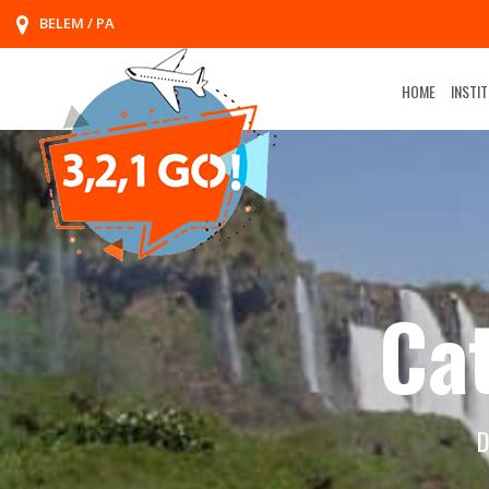
BELEM / PA
HOME
INSTI
Ca
D