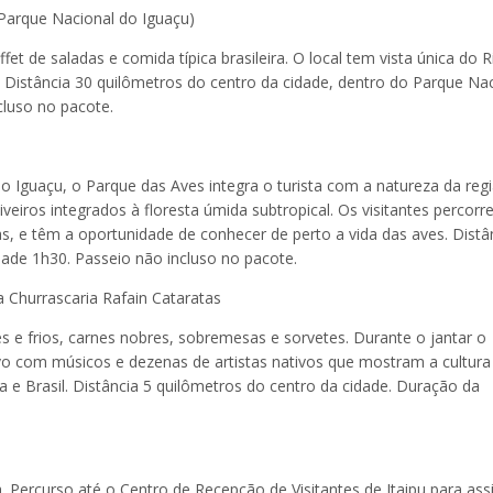
Parque Nacional do Iguaçu)
et de saladas e comida típica brasileira. O local tem vista única do R
. Distância 30 quilômetros do centro da cidade, dentro do Parque Na
cluso no pacote.
 Iguaçu, o Parque das Aves integra o turista com a natureza da regi
veiros integrados à floresta úmida subtropical. Os visitantes percor
ias, e têm a oportunidade de conhecer de perto a vida das aves. Distâ
dade 1h30. Passeio não incluso no pacote.
 Churrascaria Rafain Cataratas
s e frios, carnes nobres, sobremesas e sorvetes. Durante o jantar o
vivo com músicos e dezenas de artistas nativos que mostram a cultura
na e Brasil. Distância 5 quilômetros do centro da cidade. Duração da
a. Percurso até o Centro de Recepção de Visitantes de Itaipu para assi