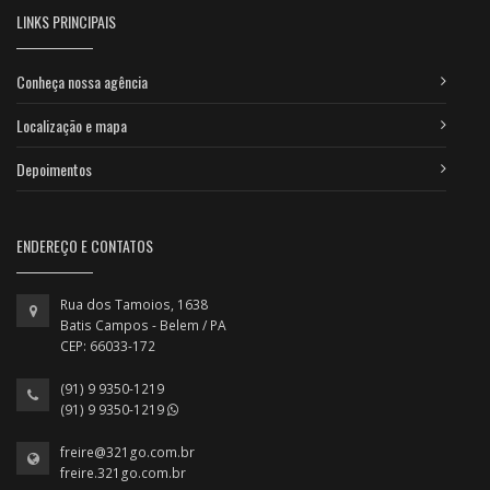
LINKS PRINCIPAIS
Conheça nossa agência
Localização e mapa
Depoimentos
ENDEREÇO E CONTATOS
Rua dos Tamoios, 1638
Batis Campos - Belem / PA
CEP: 66033-172
(91) 9 9350-1219
(91) 9 9350-1219
freire@321go.com.br
freire.321go.com.br