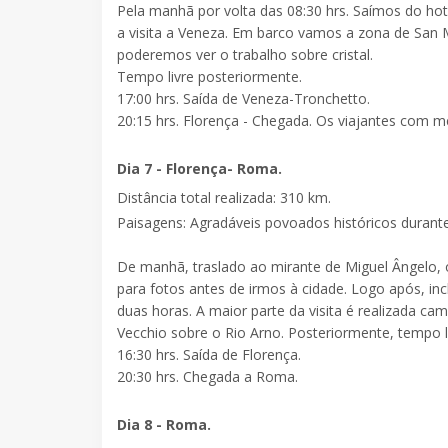
Pela manhã por volta das
08:30 hrs
. Saímos do hot
a
visita a Veneza
. Em barco vamos a zona de San 
poderemos ver o trabalho sobre cristal.
Tempo livre posteriormente.
17:00 hrs.
Saída de Veneza-Tronchetto.
20:15 hrs. Florença
- Chegada. Os viajantes com me
Dia 7 - Florença- Roma.
Distância total realizada: 310 km.
Paisagens: Agradáveis povoados históricos durant
De manhã, traslado ao mirante de Miguel Ângelo,
para fotos antes de irmos à cidade. Logo após, i
duas horas. A maior parte da visita é realizada ca
Vecchio sobre o Rio Arno. Posteriormente, tempo 
16:30 hrs. Saída de Florença.
20:30 hrs. Chegada a Roma.
Dia 8 - Roma.