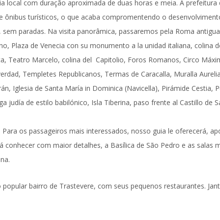
ia local com duração aproximada de duas horas e meia. A prefeitura
de ônibus turísticos, o que acaba compromentendo o desenvolviment
us, sem paradas. Na visita panorâmica, passaremos pela Roma antigua
no, Plaza de Venecia con su monumento a la unidad italiana, colina d
lica, Teatro Marcelo, colina del Capitolio, Foros Romanos, Circo Máxi
verdad, Templetes Republicanos, Termas de Caracalla, Muralla Aureli
án, Iglesia de Santa María in Dominica (Navicella), Pirámide Cestia, 
judía de estilo babilónico, Isla Tiberina, paso frente al Castillo de 
. Para os passageiros mais interessados, nosso guia le oferecerá, ap
rá conhecer com maior detalhes, a Basílica de São Pedro e as salas 
na.
ao popular bairro de Trastevere, com seus pequenos restaurantes. Jant