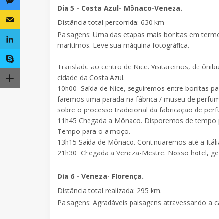
Dia 5 - Costa Azul- Mônaco-Veneza.
Distância total percorrida: 630 km
Paisagens:
Uma das etapas mais bonitas em termos 
marítimos. Leve sua máquina fotográfica.
Translado ao centro de Nice. Visitaremos, de ônib
cidade da Costa Azul.
10h00
Saída de Nice, seguiremos entre bonitas pa
faremos uma parada na fábrica / museu de perfum
sobre o processo tradicional da fabricação de perf
11h45
Chegada
a Mônaco
. Disporemos de tempo 
Tempo para o almoço.
13h15 S
aída de Mônaco. Continuaremos até a Itáli
21h30
Chegada a
Veneza-Mestre
. Nosso hotel, ge
Dia 6 - Veneza- Florença.
Distância total realizada: 295 km.
Paisagens
: Agradáveis paisagens atravessando a 