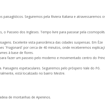
paisagísticos. Seguiremos pela Riviera Italiana e atravessaremos o
us, o Passeio dos Ingleses. Tempo livre para passear pela cosmopolit
isagens. Excelente vista panorâmica das cidades suspensas. Em Èze
es ´Fragonard´ por cerca de 40 minutos, onde receberemos explicaç
umes à base de flores.
para fazer um passeio pelo moderno e movimentado centro do Princ
a. Paisagens espetaculares. Seguiremos pelo próspero Vale do Pó.
ralmente, está localizado no bairro Mestre.
cadeia de montanhas de Apeninos.