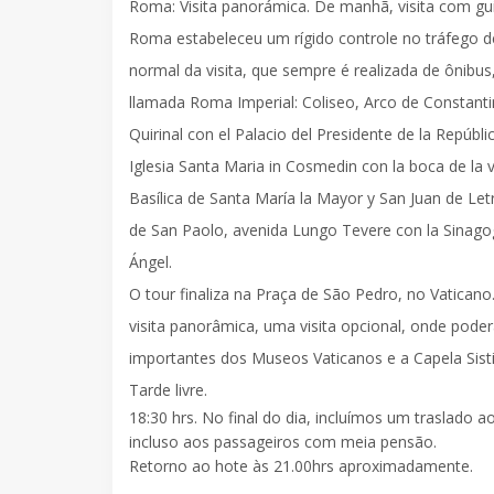
Roma:
Visita panorámica
. De manhã, visita com gu
Roma estabeleceu um rígido controle no tráfego 
normal da visita, que sempre é realizada de ônib
llamada Roma Imperial: Coliseo, Arco de Constanti
Quirinal con el Palacio del Presidente de la Repúb
Iglesia Santa Maria in Cosmedin con la boca de la 
Basílica de Santa María la Mayor y San Juan de Letr
de San Paolo, avenida Lungo Tevere con la Sinagoga 
Ángel.
O tour finaliza na Praça de São Pedro, no Vaticano
visita panorâmica, uma visita opcional, onde pode
importantes dos Museos Vaticanos e a Capela Sisti
Tarde livre.
18:30 hrs. No final do dia, incluímos um traslado 
incluso aos passageiros com meia pensão.
Retorno ao hote às 21.00hrs aproximadamente.