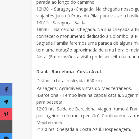
parada ao longo do caminho.
12h30 - Saragoça
-Chegada. Na chegada nosso gui
viajantes junto à Praça do Pilar para visitar a bas
14h15
- Saragoça -Saída.
18h30 - Barcelona
-Chegada. Na sua chegada a Bar
conhecer o monumento dedicado a Colombo, a Plaz
Sagrada Família faremos uma parada de alguns minu
tem uma duração aproximada de uma hora e meia
Nota: (Em ocasiões a visita pode ser feita na manh
Dia 4 - Barcelona- Costa Azul.
Distância total realizada: 650 km
Paisagens: Agradáveis vistas do Mediterrâneos.
-Barcelona - Tempo livre na capital catalã. Sugeri
para passear.
12:00 hrs. Saída de Barcelona. Viagem rumo à Fra
passageiros com meia pensão). Continuamos atrav
Mediterrâneo.
21:00 hrs. Chegada a Costa Azul. Hospedagem.