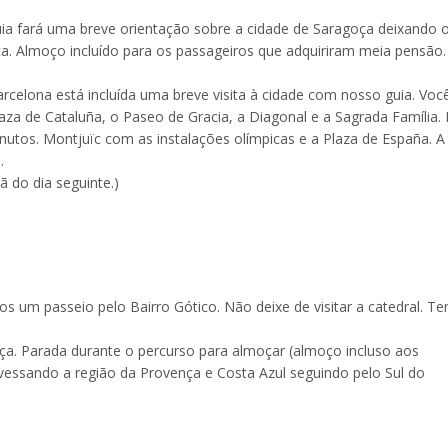
a fará uma breve orientação sobre a cidade de Saragoça deixando 
ílica. Almoço incluído para os passageiros que adquiriram meia pensão.
celona está incluída uma breve visita à cidade com nosso guia. Você
a de Cataluña, o Paseo de Gracia, a Diagonal e a Sagrada Família.
tos. Montjuïc com as instalações olímpicas e a Plaza de España. A 
.
ã do dia seguinte.)
mos um passeio pelo Bairro Gótico. Não deixe de visitar a catedral. T
nça. Parada durante o percurso para almoçar (almoço incluso aos
essando a região da Provença e Costa Azul seguindo pelo Sul do