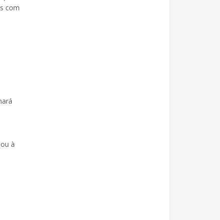
os com
s
hará
 ou à