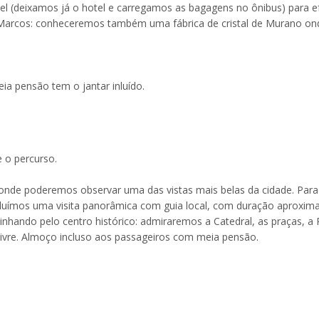
el (deixamos já o hotel e carregamos as bagagens no ônibus) para e
Marcos: conheceremos também uma fábrica de cristal de Murano on
ia pensão tem o jantar inluído.
e o percurso.
 onde poderemos observar uma das vistas mais belas da cidade. Par
ncluímos uma visita panorâmica com guia local, com duração aproxim
minhando pelo centro histórico: admiraremos a Catedral, as praças, a
livre. Almoço incluso aos passageiros com meia pensão.