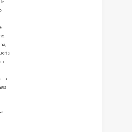
 de
o
el
mo,
ana,
Puerta
San
ós a
mais
ar