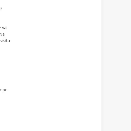
os
 vai
 Na
visita
empo