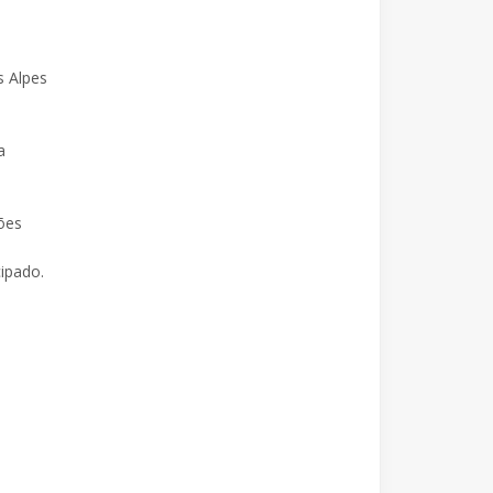
s Alpes
a
ões
ipado.