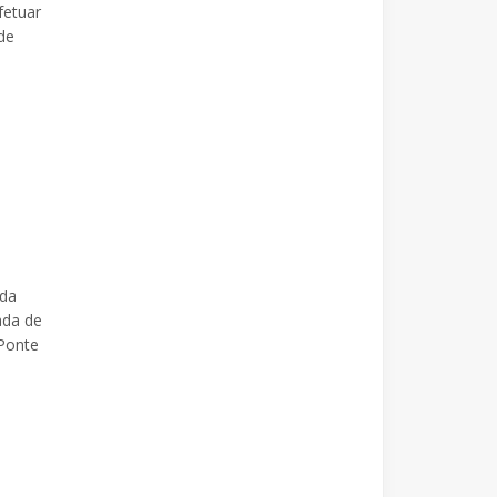
fetuar
de
ada
ada de
 Ponte