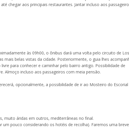
té chegar aos principais restaurantes. Jantar incluso aos passageir
oximadamente às 09h00, o ônibus dará uma volta pelo circuito de Lo
 as mais belas vistas da cidade. Posteriormente, o guia lhes acompan
livre para conhecer e caminhar pelo bairro antigo. Possibilidade de
vre. Almoço incluso aos passageiros com meia pensão.
ferecerá, opcionalmente, a possibilidade de ir ao Mosteiro do Escorial
s, muito áridas em outros, mediterrâneas no final.
iar um pouco considerando os hotéis de recolha). Faremos uma breve