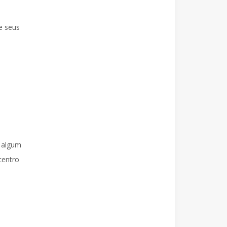
e seus
r algum
centro