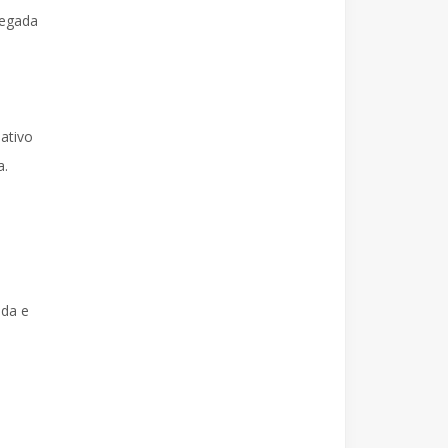
hegada
ativo
a.
ada e