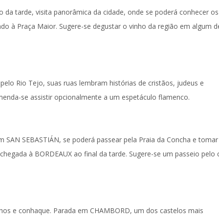
o da tarde,
visita panorâmica
da cidade, onde se poderá conhecer os
ado à Praça Maior
. Sugere-se degustar o vinho da região em algum d
 pelo Rio Tejo, suas ruas lembram histórias de cristãos, judeus e
omenda-se assistir opcionalmente a um espetáculo flamenco.
Em
SAN SEBASTIÁN
, se poderá passear pela Praia da Concha e toma
 chegada à
BORDEAUX
ao final da tarde. Sugere-se um passeio pelo 
inhos e conhaque. Parada em
CHAMBORD
, um dos castelos mais