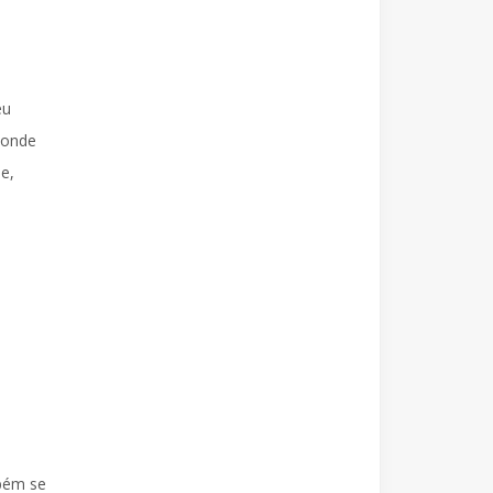
eu
 onde
e,
o
mbém se