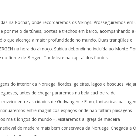
adas na Rocha
", onde recordaremos os Vikings. Prosseguiremos em
gue por meio de túneis, pontes e trechos em barco, acompanhando a
 é o que alcança a maior profundidade no mundo. Duas tranqüilas e
ERGEN
na hora do almoço. Subida de
bondinho incluída
ao Monte Flo
do fiorde de Bergen. Tarde livre na capital dos fiordes.
ens do interior da Noruega; fiordes, geleiras, lagos e bosques. Viaj
ruegueses, antes de chegar pararemos na bela
cachoeira de
cruzeiro
entre as cidades de Gudvangen e Flam; fantásticas paisage
Continuaremos entre magníficos espaços onde não faltam paisagens
os mais longos do mundo –, visitaremos a igreja de madeira
eja medieval de madeira mais bem conservada da Noruega. Chegada a
O