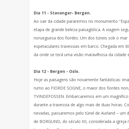
Dia 11 - Stavanger- Bergen.
Ao sair da cidade pararemos no monumento
"Esp
etapa de grande beleza paisagística. A viagem se
norueguesa dos fiordes
. Um dos túneis sob o mar
espetaculares travessias em barco. Chegada em
B
da onde se terá uma visão maravilhosa da cidade e 
Dia 12 - Bergen - Oslo.
Hoje as paisagens são novamente fantásticas: imag
rumo ao
FIORDE SOGNE
, o maior dos fiordes no
TVINDEFOSSEN
.
Embarcaremos em um magnífico 
durante a travessia de algo mais de duas horas. 
nevadas, passaremos pelo túnel de Aurland – um d
de
BORGUND
, do século XII, considerada a igr