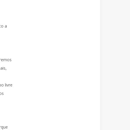
to a
raremos
ais,
o livre
os
rque